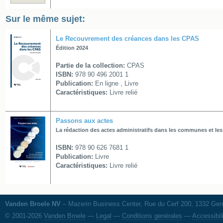
Sur le même sujet:
Le Recouvrement des créances dans les CPAS
Édition 2024
Partie de la collection:
CPAS
ISBN:
978 90 496 2001 1
Publication:
En ligne , Livre
Caractéristiques:
Livre relié
Passons aux actes
La rédaction des actes administratifs dans les communes et le
ISBN:
978 90 626 7681 1
Publication:
Livre
Caractéristiques:
Livre relié
Vanden Broele NV
– Mazerin Business Center, Rue du Cerf 200, 1332 Genv
© 2001-2026
Vanden Broele
—
Legal
—
Conditions genérales
—
Accessibil